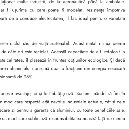
luționat multe industrii, de la aeronautică până la ambalaje.
 ar fi ușurința cu care poate fi modelat, rezistența împotriva
ară de a conduce electricitatea, îl fac ideal pentru o varietate
 este ciclul său de viață sustenabil. Acest metal nu își pierde
t de câte ori este reciclat. Această capacitate de a fi refolosit la
ște calitatea, îl plasează în fruntea opțiunilor ecologice. Și dacă
area aluminiului consumă doar o fracțiune din energia necesară
resionantă de 95%.
aceste avantaje, ci și le îmbrățișează. Suntem mândri să fim în
-un mod care respectă atât nevoile industriale actuale, cât și cele
ecare zi pentru a garanta că aluminiul, cu toate beneficiile sale,
tr-un mod care subliniază responsabilitatea noastră față de mediu