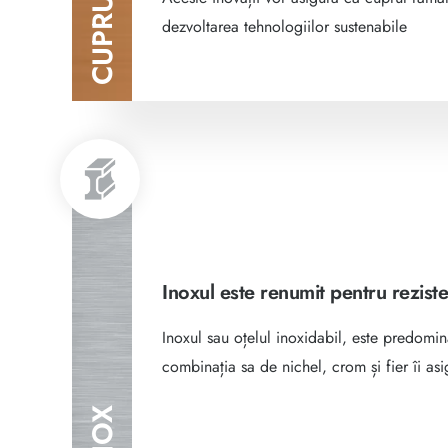
CUPRU
dezvoltarea tehnologiilor sustenabile
Inoxul este renumit pentru reziste
Inoxul sau oțelul inoxidabil, este predomina
combinația sa de nichel, crom și fier îi asig
INOX