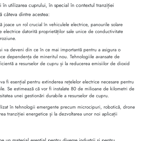
 în utilizarea cuprului, în special în contextul tranziției
tă câteva dintre acestea:
ă joace un rol crucial în vehiculele electrice, panourile solare
le electrice datorită proprietăților sale unice de conductivitate
oroziune.
lui va deveni din ce în ce mai importantă pentru a asigura o
duce dependența de mineritul nou. Tehnologiile avansate de
ficientă a resurselor de cupru și la reducerea emisiilor de dioxid
va fi esențial pentru extinderea rețelelor electrice necesare pentru
ile. Se estimează că vor fi instalate 80 de milioane de kilometri de
sitatea unei gestionări durabile a resurselor de cupru.
tilizat în tehnologii emergente precum microcipuri, robotică, drone
ea tranziției energetice și la dezvoltarea unor noi aplicații
e un material esențial pentru diverse industrii și pentru