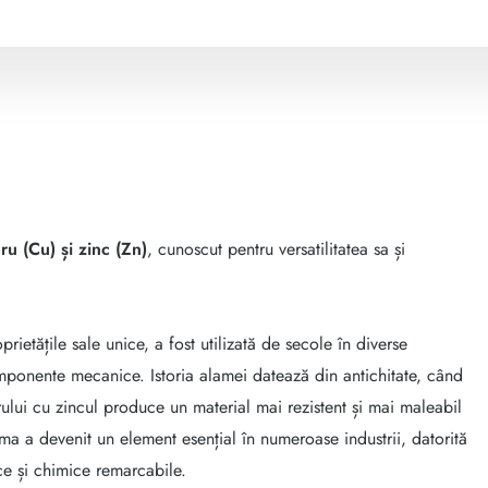
ru (Cu) și zinc (Zn)
, cunoscut pentru versatilitatea sa și
rietățile sale unice, a fost utilizată de secole în diverse
omponente mecanice. Istoria alamei datează din antichitate, când
lui cu zincul produce un material mai rezistent și mai maleabil
ma a devenit un element esențial în numeroase industrii, datorită
izice și chimice remarcabile.