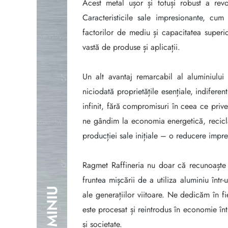
Acest metal ușor și totuși robust a revo
Caracteristicile sale impresionante, cum
factorilor de mediu și capacitatea superio
vastă de produse și aplicații.
Un alt avantaj remarcabil al aluminiului
niciodată proprietățile esențiale, indiferen
infinit, fără compromisuri în ceea ce prive
ne gândim la economia energetică, recicl
producției sale inițiale – o reducere imp
Ragmet Raffineria nu doar că recunoaște 
fruntea mișcării de a utiliza aluminiu într
ALUMINIU
ale generațiilor viitoare. Ne dedicăm în fi
este procesat și reintrodus în economie în
și societate.