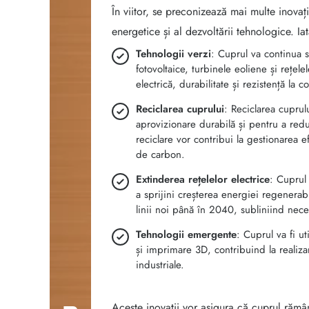
În viitor, se preconizează mai multe inovații
energetice și al dezvoltării tehnologice. Ia
Tehnologii verzi
: Cuprul va continua s
fotovoltaice, turbinele eoliene și rețele
electrică, durabilitate și rezistență la c
Reciclarea cuprului
: Reciclarea cupru
aprovizionare durabilă și pentru a re
reciclare vor contribui la gestionarea e
de carbon.
Extinderea rețelelor electrice
: Cuprul 
a sprijini creșterea energiei regenerab
linii noi până în 2040, subliniind nece
Tehnologii emergente
: Cuprul va fi u
și imprimare 3D, contribuind la realizar
industriale.
Aceste inovații vor asigura că cuprul rămân