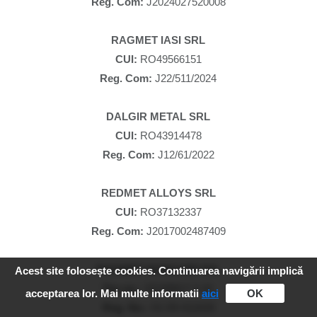
Reg. Com:
J2024027520008
RAGMET IASI SRL
CUI:
RO49566151
Reg. Com:
J22/511/2024
DALGIR METAL SRL
CUI:
RO43914478
Reg. Com:
J12/61/2022
REDMET ALLOYS SRL
CUI:
RO37132337
Reg. Com:
J2017002487409
RAGMET HUNGARY Kft.
Acest site folosește cookies. Continuarea navigării implică
Tax no.:
32199817-2-41
acceptarea lor. Mai multe informatii
aici
OK
Reg. No.:
01-09-411628